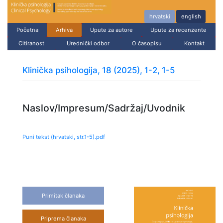
hrvatski
english
Početna
Arhiva
Upute za autore
Upute za recenzente
Citiranost
Urednički odbor
O časopisu
Kontakt
Klinička psihologija, 18 (2025), 1-2, 1-5
Naslov/Impresum/Sadržaj/Uvodnik
Puni tekst (hrvatski, str.
1
-
5
).pdf
Primitak članaka
Priprema članaka