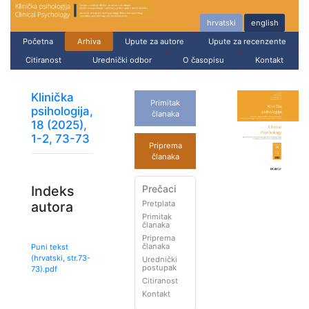
hrvatski
english
Početna
Arhiva
Upute za autore
Upute za recenzente
Citiranost
Urednički odbor
O časopisu
Kontakt
Klinička
Primitak
psihologija,
članaka
18 (2025),
1-2, 73-73
Priprema
članaka
Prečaci
Indeks
Pretplata
autora
Primitak
članaka
Priprema
članaka
Puni tekst
(hrvatski, str.
73
-
Urednički
postupak
73
).pdf
Citiranost
Kontakt