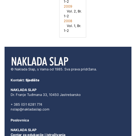
1-2
2009
Vol. 2, Br.
1-2
2008
Vol. 1, Br.
1-2
© Naklada Slap, s Vama od 1985. Sva prava pridržana.
Kontakt:
Sjedište
NAKLADA SLAP
Dr. Franje Tuđmana 33, 10450 Jastrebarsko
+ 385 (0)1 6281 774
nslap@nakladaslap.com
Poslovnica
NAKLADA SLAP
Centar za edukacije i istraživanja