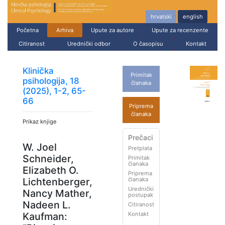
hrvatski
english
Početna
Arhiva
Upute za autore
Upute za recenzente
Citiranost
Urednički odbor
O časopisu
Kontakt
Klinička
Primitak
psihologija, 18
članaka
(2025), 1-2, 65-
66
Priprema
članaka
Prikaz knjige
Prečaci
W. Joel
Pretplata
Schneider,
Primitak
članaka
Elizabeth O.
Priprema
članaka
Lichtenberger,
Urednički
Nancy Mather,
postupak
Nadeen L.
Citiranost
Kontakt
Kaufman: